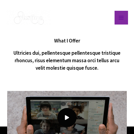
Aller
au
contenu
What I Offer
Ultricies dui, pellentesque pellentesque tristique
rhoncus, risus elementum massa orci tellus arcu
velit molestie quisque fusce.