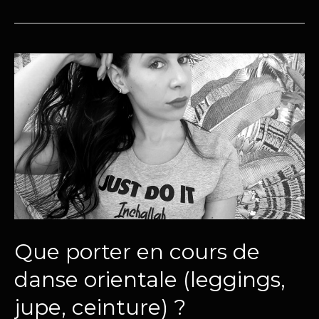
Que
porter
en
cours
de
danse
orientale
(leggings,
jupe,
ceinture)
?
Que porter en cours de
danse orientale (leggings,
jupe, ceinture) ?