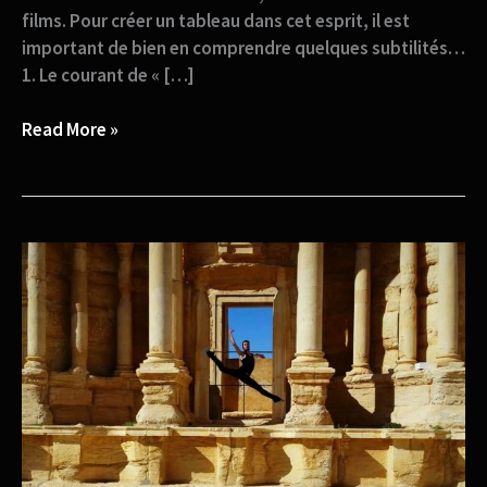
films. Pour créer un tableau dans cet esprit, il est
important de bien en comprendre quelques subtilités…
1. Le courant de « […]
Read More »
Ahmad
Joudeh,
de
réfugié
sans
patrie
à
star
du