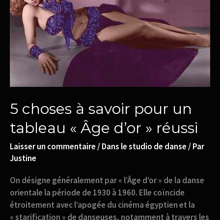
pour
un
tableau
« Âge
d’or »
réussi
5 choses à savoir pour un
tableau « Âge d’or » réussi
Laisser un commentaire
/
Dans le studio de danse
/ Par
Justine
On désigne généralement par « l’Âge d’or » de la danse
orientale la période de 1930 à 1960. Elle coïncide
étroitement avec l’apogée du cinéma égyptien et la
« starification » de danseuses, notamment à travers les