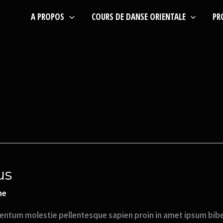
A PROPOS
COURS DE DANSE ORIENTALE
PR
us
ne
tum molestie pellentesque sapien proin in amet ipsum bibend