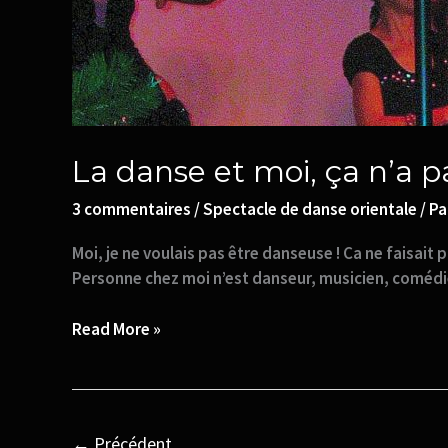
été
le
coup
de
foudre
La danse et moi, ça n’a p
3 commentaires
/
Spectacle de danse orientale
/ P
Moi, je ne voulais pas être danseuse ! Ca ne faisai
Personne chez moi n’est danseur, musicien, comédien
Read More »
←
Précédent