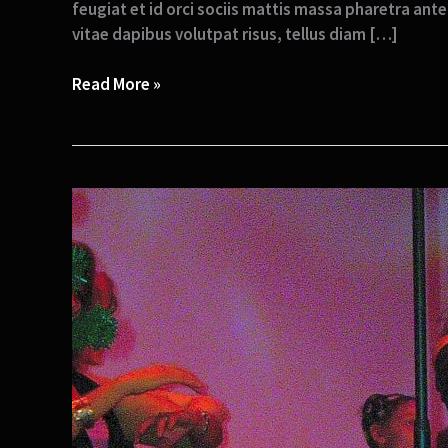
feugiat et id orci sociis mattis massa pharetra ante 
vitae dapibus volutpat risus, tellus diam […]
Read More »
La
danse
et
moi,
ça
n’a
pas
tout
de
suite