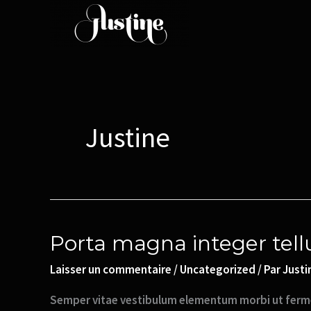
Aller
au
contenu
Justine
Porta
Porta magna integer tell
magna
Laisser un commentaire
/
Uncategorized
/ Par
Justi
integer
tellus
Semper vitae vestibulum elementum morbi ut fermen